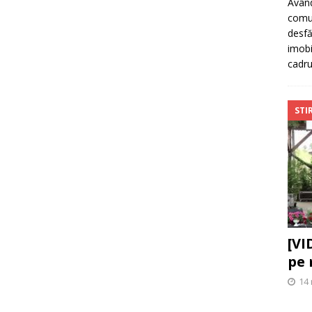
Având
comun
desfă
imobi
cadr
STIR
[VI
pe 
14