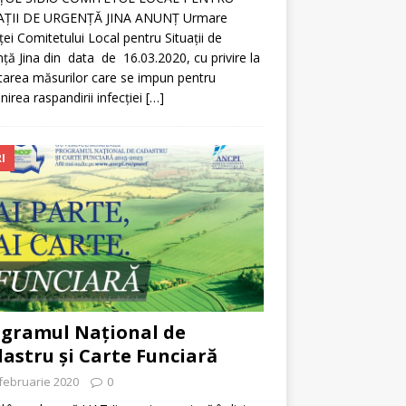
AŢII DE URGENŢĂ JINA ANUNȚ Urmare
ței Comitetului Local pentru Situații de
ță Jina din data de 16.03.2020, cu privire la
tarea măsurilor care se impun pentru
nirea raspandirii infecției
[…]
I
gramul Național de
astru și Carte Funciară
februarie 2020
0