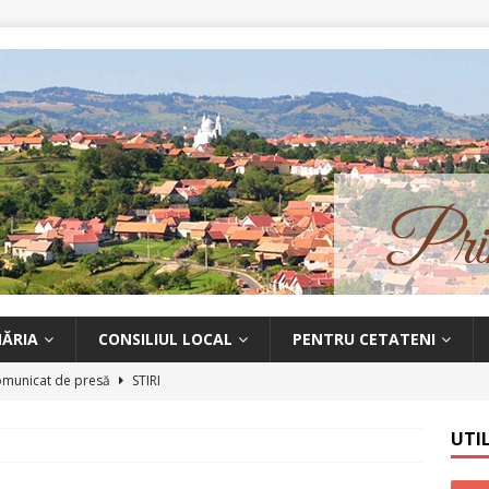
MĂRIA
CONSILIUL LOCAL
PENTRU CETATENI
municat de presă
STIRI
at de presă
STIRI
UTI
 de prevenire a răspândirii infecției cu coronavirusul SARS-CoV-2