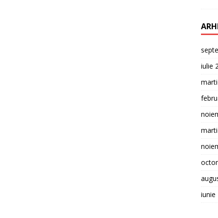
ARH
sept
iulie
mart
febru
noie
mart
noie
octo
augu
iunie