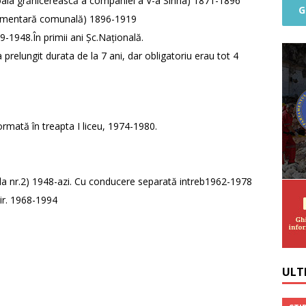
oala grănicerească a companiei a V-a Sinna) 1871-1896
G
ementară comunală) 1896-1919
9-1948.În primii ani Șc.Națională.
 prelungit durata de la 7 ani, dar obligatoriu erau tot 4
rmată în treapta I liceu, 1974-1980.
oala nr.2) 1948-azi. Cu conducere separată intreb1962-1978
dir. 1968-1994
ULTI