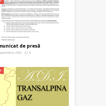
I
unicat de presă
septembrie 2023
0
I