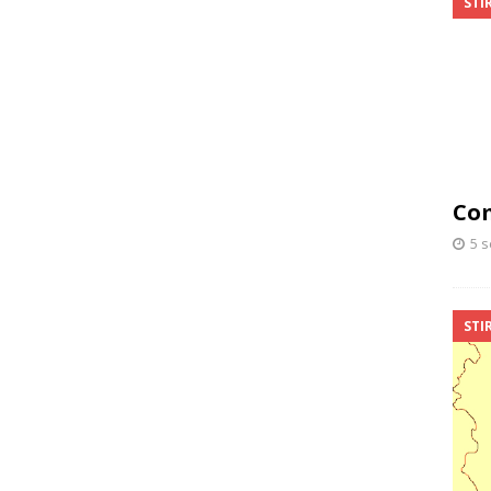
STIR
Com
5 
STIR