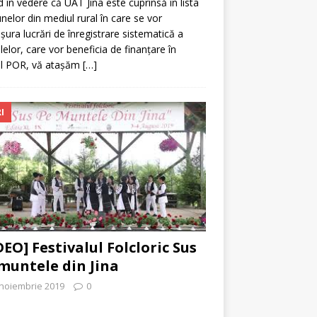
 în vedere că UAT Jina este cuprinsă în lista
elor din mediul rural în care se vor
șura lucrări de înregistrare sistematică a
lelor, care vor beneficia de finanțare în
ul POR, vă atașăm
[…]
I
DEO] Festivalul Folcloric Sus
muntele din Jina
 noiembrie 2019
0