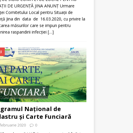
AŢII DE URGENŢĂ JINA ANUNȚ Urmare
ței Comitetului Local pentru Situații de
ță Jina din data de 16.03.2020, cu privire la
tarea măsurilor care se impun pentru
nirea raspandirii infecției
[…]
I
gramul Național de
astru și Carte Funciară
februarie 2020
0