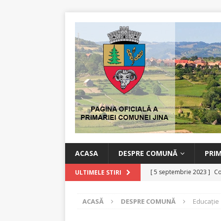
ACASA
DESPRE COMUNĂ
PRI
[ 5 septembrie 2023 ]
Co
ULTIMELE STIRI
[ 11 iulie 2022 ]
Comunic
ACASĂ
DESPRE COMUNĂ
Educaţie
[ 16 martie 2020 ]
Măsuri