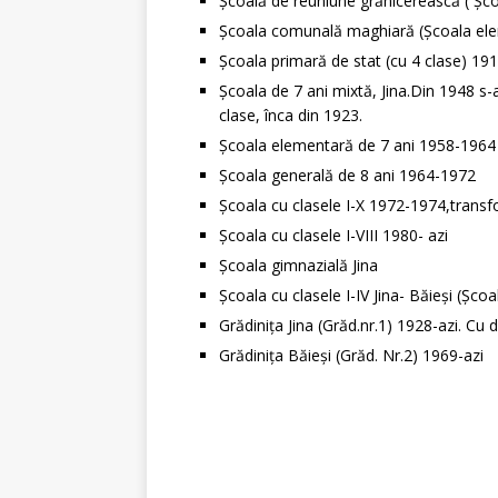
Școală de reuniune grănicerească ( Șc
Școala comunală maghiară (Școala el
Școala primară de stat (cu 4 clase) 191
Școala de 7 ani mixtă, Jina.Din 1948 s-a
clase, înca din 1923.
Școala elementară de 7 ani 1958-1964
Școala generală de 8 ani 1964-1972
Școala cu clasele I-X 1972-1974,transfo
Școala cu clasele I-VIII 1980- azi
Școala gimnazială Jina
Școala cu clasele I-IV Jina- Băieși (Șc
Grădinița Jina (Grăd.nr.1) 1928-azi. Cu 
Grădinița Băieși (Grăd. Nr.2) 1969-azi