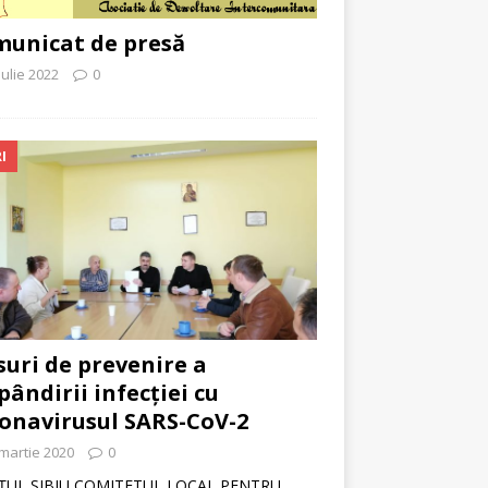
unicat de presă
iulie 2022
0
I
uri de prevenire a
pândirii infecției cu
onavirusul SARS-CoV-2
martie 2020
0
ŢUL SIBIU COMITETUL LOCAL PENTRU