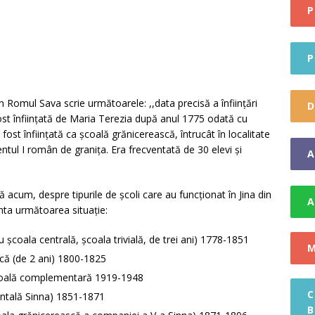
P
gramul Național de Cadastru și Carte Funciară
STIRI
IDEO] Festivalul Folcloric Sus pe muntele din Jina
STIRI
P
Ioan Romul Sava scrie următoarele: ,,data precisă a înființări
D
ost înființată de Maria Terezia după anul 1775 odată cu
fost înființată ca școală grănicerească, întrucât în localitate
ntul I român de granița. Era frecventată de 30 elevi și
A
 acum, despre tipurile de școli care au funcționat în Jina din
A
nta următoarea situație:
coala centrală, școala trivială, de trei ani) 1778-1851
M
că (de 2 ani) 1800-1825
școală complementară 1919-1948
C
entală Sinna) 1851-1871
B