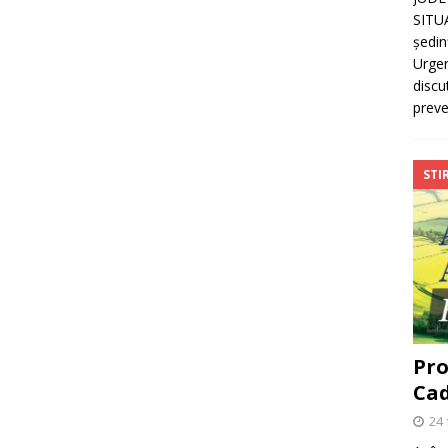
SITU
ședin
Urgen
discu
preve
STIR
Pro
Cad
24 