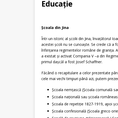
STIRI
Educaţie
[ 24 februarie 2020 ]
Pro
[ 14 noiembrie 2019 ]
[V
Școala din Jina
Într-un istoric al școlii din Jina, învațătorul 
acestei școli nu se cunoaște. Se crede că a f
înființarea regimentelor române de granița. A 
a existat și activat Compania V –a din Regime
primul dașcăl a fost Josef Schaffner.
Făcând o recapitulare a celor prezentate până
cele mai vechi timpuri până azi, putem preze
Școala nemțască (Școala comunală sau ș
Școala națională sau școala româneas
Școala de repetiție 1827-1919, apoi 
Școala confesională (Școala greco ori