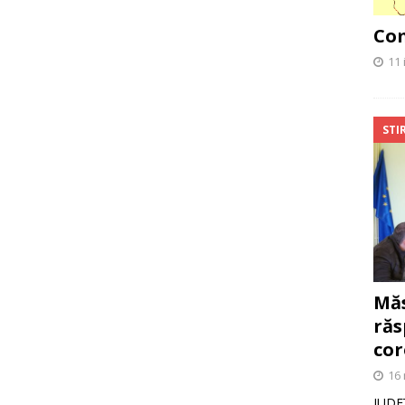
Com
11 
STIR
Măs
răs
cor
16 
JUDE