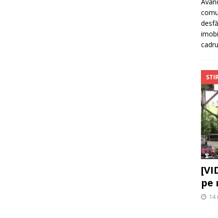
Având
comun
desfă
imobi
cadr
STIR
[VI
pe 
14