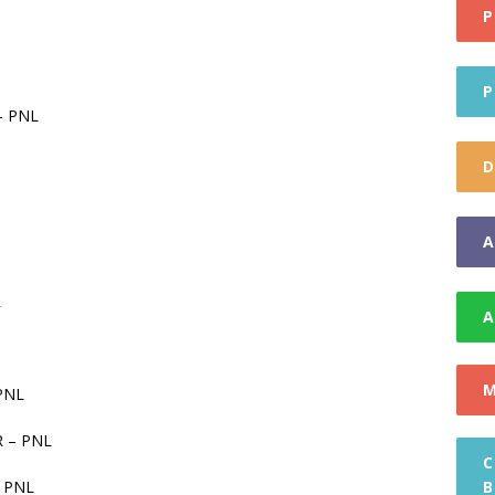
P
gramul Național de Cadastru și Carte Funciară
STIRI
IDEO] Festivalul Folcloric Sus pe muntele din Jina
STIRI
P
– PNL
D
A
R
A
M
PNL
 – PNL
C
 PNL
B