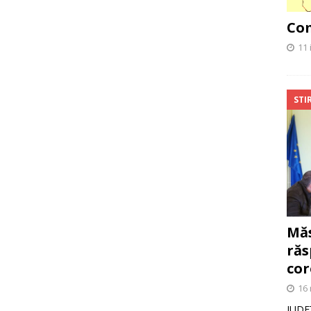
Com
11 
STIR
Măs
răs
cor
16 
JUDE