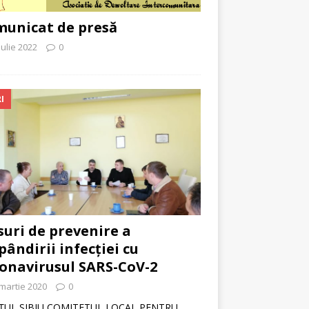
unicat de presă
iulie 2022
0
I
uri de prevenire a
pândirii infecției cu
onavirusul SARS-CoV-2
martie 2020
0
ŢUL SIBIU COMITETUL LOCAL PENTRU