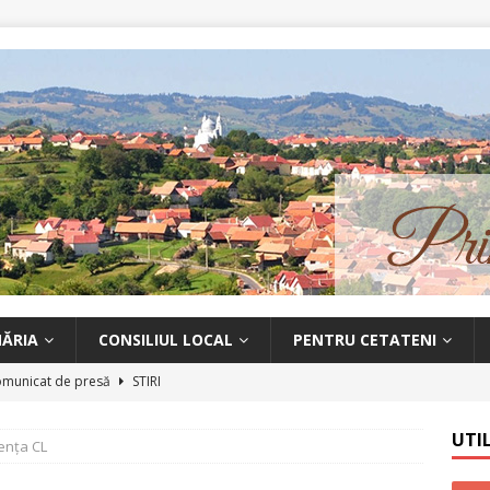
MĂRIA
CONSILIUL LOCAL
PENTRU CETATENI
municat de presă
STIRI
at de presă
STIRI
UTI
nța CL
 de prevenire a răspândirii infecției cu coronavirusul SARS-CoV-2