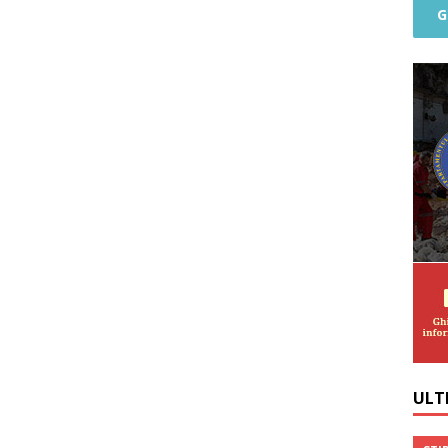
G
P
ULTI