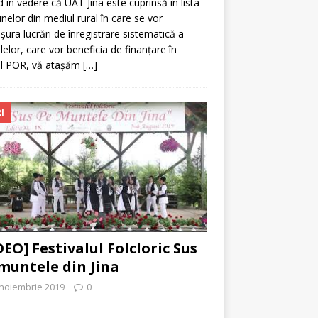
 în vedere că UAT Jina este cuprinsă în lista
elor din mediul rural în care se vor
șura lucrări de înregistrare sistematică a
lelor, care vor beneficia de finanțare în
ul POR, vă atașăm
[…]
I
DEO] Festivalul Folcloric Sus
muntele din Jina
 noiembrie 2019
0