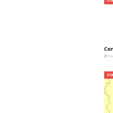
STIR
Com
5 
STIR