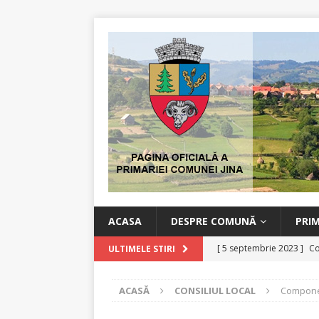
ACASA
DESPRE COMUNĂ
PRI
[ 5 septembrie 2023 ]
Co
ULTIMELE STIRI
[ 11 iulie 2022 ]
Comunic
ACASĂ
CONSILIUL LOCAL
Compone
[ 16 martie 2020 ]
Măsuri