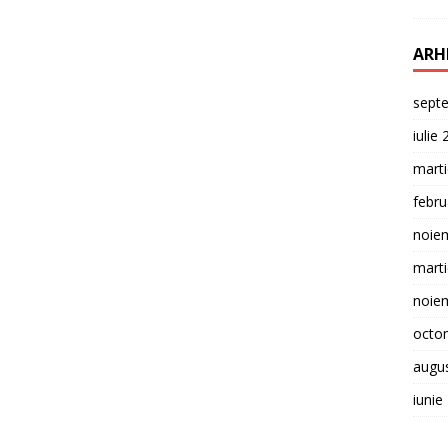
ARH
sept
iulie
mart
febru
noie
mart
noie
octo
augu
iunie