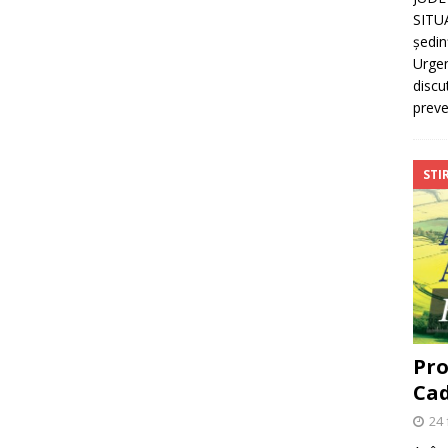
SITU
ședin
Urgen
discu
preve
STIR
Pro
Cad
24 