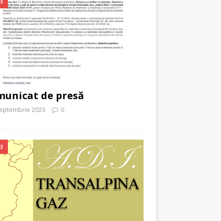
I
unicat de presă
septembrie 2023
0
I