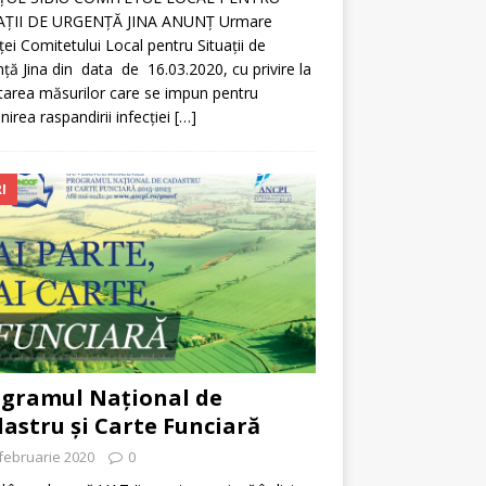
AŢII DE URGENŢĂ JINA ANUNȚ Urmare
ței Comitetului Local pentru Situații de
ță Jina din data de 16.03.2020, cu privire la
tarea măsurilor care se impun pentru
nirea raspandirii infecției
[…]
I
gramul Național de
astru și Carte Funciară
februarie 2020
0