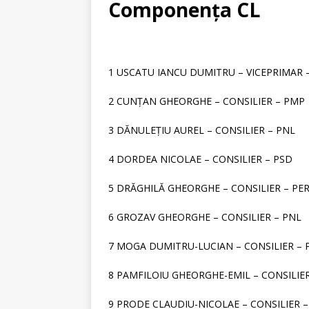
STIRI
Componența CL
[ 24 februarie 2020 ]
Pro
[ 14 noiembrie 2019 ]
[V
1 USCATU IANCU DUMITRU – VICEPRIMAR 
2 CUNȚAN GHEORGHE – CONSILIER – PMP
3 DĂNULEȚIU AUREL – CONSILIER – PNL
4 DORDEA NICOLAE – CONSILIER – PSD
5 DRĂGHILĂ GHEORGHE – CONSILIER – PE
6 GROZAV GHEORGHE – CONSILIER – PNL
7 MOGA DUMITRU-LUCIAN – CONSILIER – 
8 PAMFILOIU GHEORGHE-EMIL – CONSILIER
9 PRODE CLAUDIU-NICOLAE – CONSILIER –