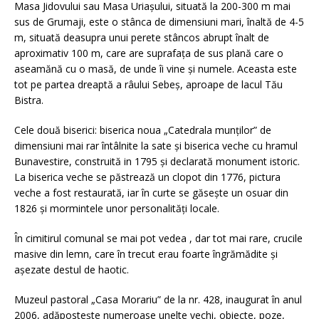
Masa Jidovului sau Masa Uriașului, situată la 200-300 m mai
sus de Grumaji, este o stânca de dimensiuni mari, înaltă de 4-5
m, situată deasupra unui perete stâncos abrupt înalt de
aproximativ 100 m, care are suprafața de sus plană care o
aseamănă cu o masă, de unde îi vine și numele. Aceasta este
tot pe partea dreaptă a râului Sebeș, aproape de lacul Tău
Bistra.
Cele două biserici: biserica noua „Catedrala munților” de
dimensiuni mai rar întâlnite la sate și biserica veche cu hramul
Bunavestire, construită in 1795 și declarată monument istoric.
La biserica veche se păstrează un clopot din 1776, pictura
veche a fost restaurată, iar în curte se găsește un osuar din
1826 și mormintele unor personalități locale.
În cimitirul comunal se mai pot vedea , dar tot mai rare, crucile
masive din lemn, care în trecut erau foarte îngrămădite și
așezate destul de haotic.
Muzeul pastoral „Casa Morariu” de la nr. 428, inaugurat în anul
2006, adăpostește numeroase unelte vechi, obiecte, poze,