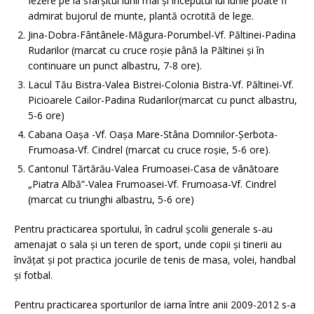
Iezere pe la sfârșitul lunii mai și începutul lui iunie poate fi
admirat bujorul de munte, plantă ocrotită de lege.
Jina-Dobra-Fântânele-Măgura-Porumbel-Vf. Păltinei-Padina
Rudarilor (marcat cu cruce roșie până la Păltinei și în
continuare un punct albastru, 7-8 ore).
Lacul Tău Bistra-Valea Bistrei-Colonia Bistra-Vf. Păltinei-Vf.
Picioarele Cailor-Padina Rudarilor(marcat cu punct albastru,
5-6 ore)
Cabana Oașa -Vf. Oașa Mare-Stâna Domnilor-Șerbota-
Frumoasa-Vf. Cindrel (marcat cu cruce roșie, 5-6 ore).
Cantonul Tărtărău-Valea Frumoasei-Casa de vânătoare
„Piatra Albă”-Valea Frumoasei-Vf. Frumoasa-Vf. Cindrel
(marcat cu triunghi albastru, 5-6 ore)
Pentru practicarea sportului, în cadrul școlii generale s-au
amenajat o sala și un teren de sport, unde copii și tinerii au
învățat și pot practica jocurile de tenis de masa, volei, handbal
și fotbal.
Pentru practicarea sporturilor de iarna între anii 2009-2012 s-a