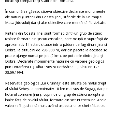
localități compacte și stabile din Romania.
În comună sa găsesc câteva obiective declarate monumente
ale naturii (Pintenii din Coasta Jinei, stâncile de la Grumaji si
Masa Jidovului) dar și alte obiective care merită să fie vizitate.
Pintenii din Coasta Jinei sunt formați dintr-un grup de stânci
izolate formate din șisturi cristaline, care ocupă o suprafață de
aproximativ 1 hectar, situate într-o pădure de fag dintre Jina și
Dobra, la altitudini de 750-900 m, dar din păcate la acestea se
poate ajunge numai pe jos (2 km), pe potecele dintre Jina și
Dobra. Declarate monumente naturale cu valoare geologică
prin Hotărârea C.J. Alba 1969 și Hotărârea C.J Sibiu nr. 12/
28.09.1994.
Rezervația geologică „La Grumaji” este situată pe malul drept
al râului Sebeș, la aproximativ 10 km mai sus de Șugag, dar pe
hotarul comunei Jina și cuprinde un grup de stânci abrupte și
înalte fată de nivelul râului, formate din șisturi cristaline. Acolo
valea se îngustează mult, având aspectul unor chei sălbatice.