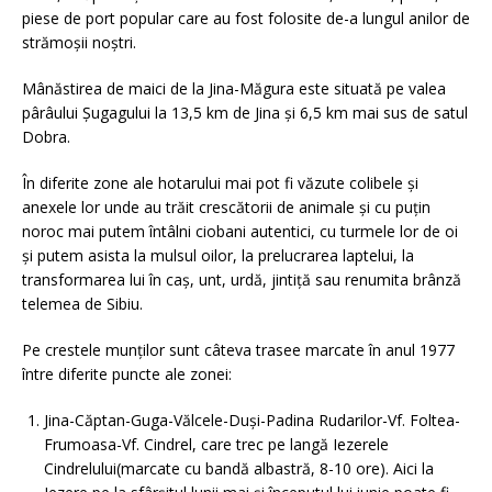
piese de port popular care au fost folosite de-a lungul anilor de
strămoșii noștri.
Mânăstirea de maici de la Jina-Măgura este situată pe valea
pârâului Șugagului la 13,5 km de Jina și 6,5 km mai sus de satul
Dobra.
În diferite zone ale hotarului mai pot fi văzute colibele și
anexele lor unde au trăit crescătorii de animale și cu puțin
noroc mai putem întâlni ciobani autentici, cu turmele lor de oi
și putem asista la mulsul oilor, la prelucrarea laptelui, la
transformarea lui în caș, unt, urdă, jintiță sau renumita brânză
telemea de Sibiu.
Pe crestele munților sunt câteva trasee marcate în anul 1977
între diferite puncte ale zonei:
Jina-Căptan-Guga-Vălcele-Duși-Padina Rudarilor-Vf. Foltea-
Frumoasa-Vf. Cindrel, care trec pe langă Iezerele
Cindrelului(marcate cu bandă albastră, 8-10 ore). Aici la