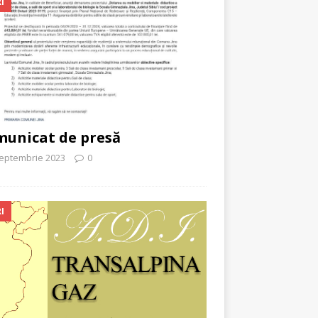
I
unicat de presă
septembrie 2023
0
I