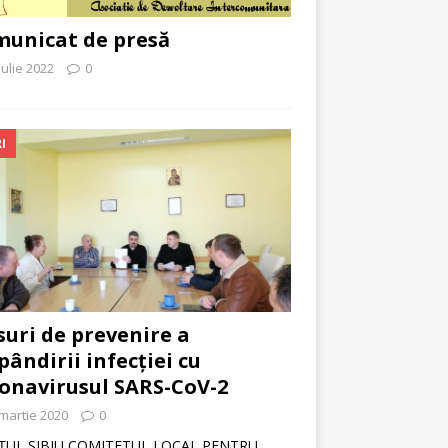
unicat de presă
iulie 2022
0
I
uri de prevenire a
pândirii infecției cu
onavirusul SARS-CoV-2
martie 2020
0
ŢUL SIBIU COMITETUL LOCAL PENTRU