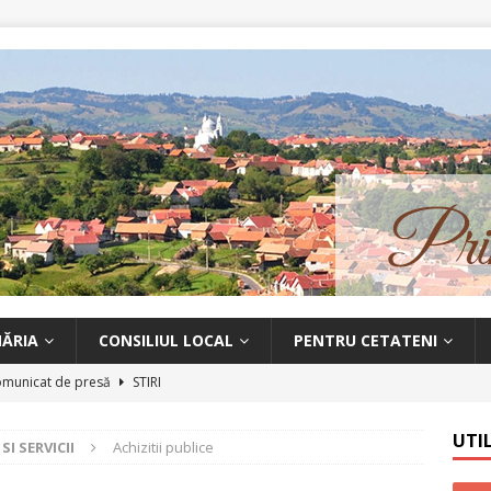
MĂRIA
CONSILIUL LOCAL
PENTRU CETATENI
municat de presă
STIRI
at de presă
STIRI
UTI
I SERVICII
Achizitii publice
 de prevenire a răspândirii infecției cu coronavirusul SARS-CoV-2