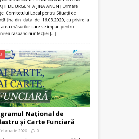
AŢII DE URGENŢĂ JINA ANUNȚ Urmare
ței Comitetului Local pentru Situații de
ță Jina din data de 16.03.2020, cu privire la
tarea măsurilor care se impun pentru
nirea raspandirii infecției
[…]
I
gramul Național de
astru și Carte Funciară
februarie 2020
0