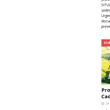
SITU
ședin
Urgen
discu
preve
STIR
Pro
Cad
24 