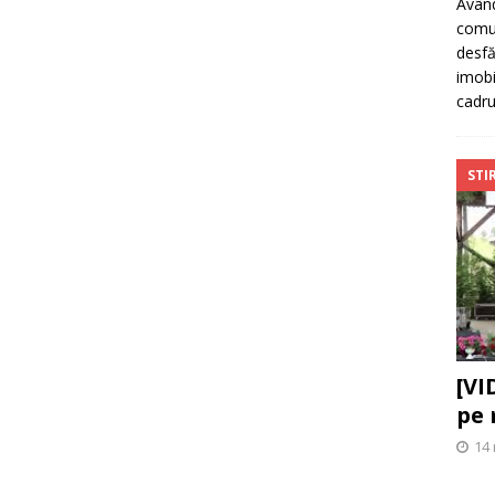
Având
comun
desfă
imobi
cadr
STIR
[VI
pe 
14