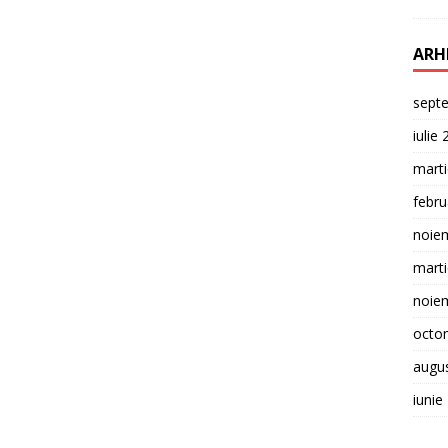
ARH
sept
iulie
mart
febru
noie
mart
noie
octo
augu
iunie