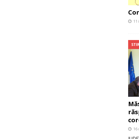
Com
11 
STIR
Măs
răs
cor
16 
JUDE