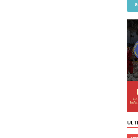
G
ULTI