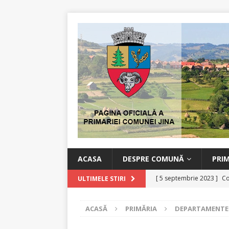
ACASA
DESPRE COMUNĂ
PRI
[ 5 septembrie 2023 ]
Co
ULTIMELE STIRI
[ 11 iulie 2022 ]
Comunic
ACASĂ
PRIMĂRIA
DEPARTAMENTE S
[ 16 martie 2020 ]
Măsuri