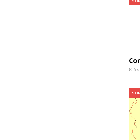
STIR
Com
5 
STIR