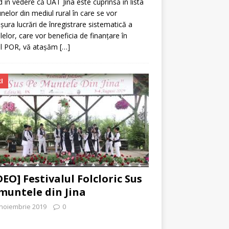
 în vedere că UAT Jina este cuprinsă în lista
elor din mediul rural în care se vor
șura lucrări de înregistrare sistematică a
lelor, care vor beneficia de finanțare în
ul POR, vă atașăm
[…]
I
DEO] Festivalul Folcloric Sus
muntele din Jina
 noiembrie 2019
0