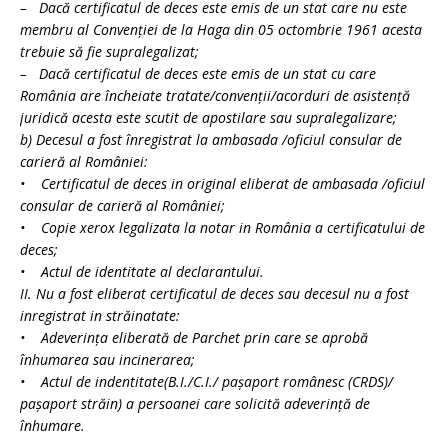
– Dacă certificatul de deces este emis de un stat care nu este
membru al Convenţiei de la Haga din 05 octombrie 1961 acesta
trebuie să fie supralegalizat;
– Dacă certificatul de deces este emis de un stat cu care
România are încheiate tratate/convenţii/acorduri de asistenţă
juridică acesta este scutit de apostilare sau supralegalizare;
b) Decesul a fost înregistrat la ambasada /oficiul consular de
carieră al României:
• Certificatul de deces in original eliberat de ambasada /oficiul
consular de carieră al României;
• Copie xerox legalizata la notar in România a certificatului de
deces;
• Actul de identitate al declarantului.
II. Nu a fost eliberat certificatul de deces sau decesul nu a fost
inregistrat in străinatate:
• Adeverinţa eliberată de Parchet prin care se aprobă
înhumarea sau incinerarea;
• Actul de indentitate(B.I./C.I./ paşaport românesc (CRDS)/
paşaport străin) a persoanei care solicită adeverinţă de
înhumare.