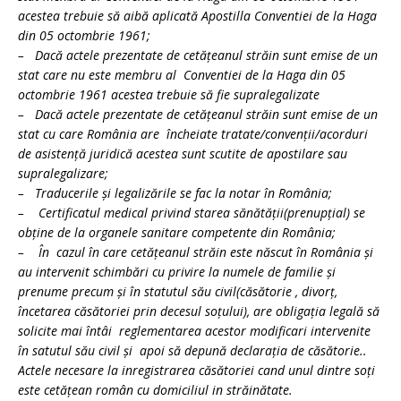
acestea trebuie să aibă aplicată Apostilla Conventiei de la Haga
din 05 octombrie 1961;
– Dacă actele prezentate de cetăţeanul străin sunt emise de un
stat care nu este membru al Conventiei de la Haga din 05
octombrie 1961 acestea trebuie să fie supralegalizate
– Dacă actele prezentate de cetăţeanul străin sunt emise de un
stat cu care România are încheiate tratate/convenţii/acorduri
de asistenţă juridică acestea sunt scutite de apostilare sau
supralegalizare;
– Traducerile şi legalizările se fac la notar în România;
– Certificatul medical privind starea sănătăţii(prenupţial) se
obţine de la organele sanitare competente din România;
– În cazul în care cetăţeanul străin este născut în România şi
au intervenit schimbări cu privire la numele de familie şi
prenume precum şi în statutul său civil(căsătorie , divorţ,
încetarea căsătoriei prin decesul soţului), are obligaţia legală să
solicite mai întâi reglementarea acestor modificari intervenite
în satutul său civil şi apoi să depună declaraţia de căsătorie..
Actele necesare la inregistrarea căsătoriei cand unul dintre soţi
este cetăţean român cu domiciliul in străinătate.