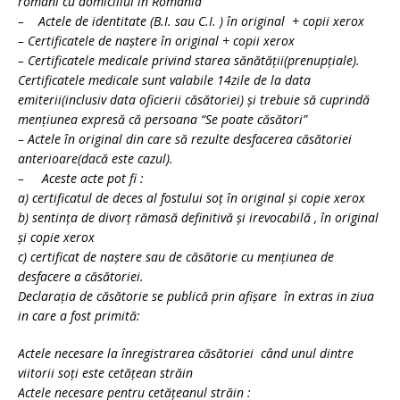
români cu domiciliul în România
– Actele de identitate (B.I. sau C.I. ) în original + copii xerox
– Certificatele de naştere în original + copii xerox
– Certificatele medicale privind starea sănătăţii(prenupţiale).
Certificatele medicale sunt valabile 14zile de la data
emiterii(inclusiv data oficierii căsătoriei) şi trebuie să cuprindă
menţiunea expresă că persoana “Se poate căsători”
– Actele în original din care să rezulte desfacerea căsătoriei
anterioare(dacă este cazul).
– Aceste acte pot fi :
a) certificatul de deces al fostului soţ în original şi copie xerox
b) sentinţa de divorţ rămasă definitivă şi irevocabilă , în original
şi copie xerox
c) certificat de naştere sau de căsătorie cu menţiunea de
desfacere a căsătoriei.
Declaraţia de căsătorie se publică prin afişare în extras in ziua
in care a fost primită:
Actele necesare la înregistrarea căsătoriei când unul dintre
viitorii soţi este cetăţean străin
Actele necesare pentru cetăţeanul străin :