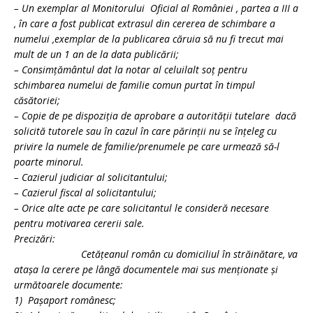
– Un exemplar al Monitorului Oficial al României , partea a III a
, în care a fost publicat extrasul din cererea de schimbare a
numelui ,exemplar de la publicarea căruia să nu fi trecut mai
mult de un 1 an de la data publicării;
– Consimţământul dat la notar al celuilalt soţ pentru
schimbarea numelui de familie comun purtat în timpul
căsătoriei;
– Copie de pe dispoziţia de aprobare a autorităţii tutelare dacă
solicită tutorele sau în cazul în care părinţii nu se înţeleg cu
privire la numele de familie/prenumele pe care urmează să-l
poarte minorul.
– Cazierul judiciar al solicitantului;
– Cazierul fiscal al solicitantului;
– Orice alte acte pe care solicitantul le consideră necesare
pentru motivarea cererii sale.
Precizări:
Cetăţeanul român cu domiciliul în străinătare, va
ataşa la cerere pe lângă documentele mai sus menţionate şi
următoarele documente:
1) Paşaport românesc;