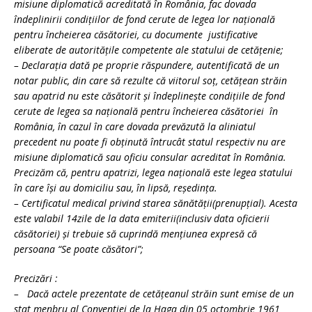
misiune diplomatică acreditată în România, fac dovada
îndeplinirii condiţiilor de fond cerute de legea lor naţională
pentru încheierea căsătoriei, cu documente justificative
eliberate de autorităţile competente ale statului de cetăţenie;
– Declaraţia dată pe proprie răspundere, autentificată de un
notar public, din care să rezulte că viitorul soţ, cetăţean străin
sau apatrid nu este căsătorit şi îndeplineşte condiţiile de fond
cerute de legea sa naţională pentru încheierea căsătoriei în
România, în cazul în care dovada prevăzută la aliniatul
precedent nu poate fi obţinută întrucât statul respectiv nu are
misiune diplomatică sau oficiu consular acreditat în România.
Precizăm că, pentru apatrizi, legea naţională este legea statului
în care îşi au domiciliu sau, în lipsă, reşedinţa.
– Certificatul medical privind starea sănătăţii(prenupţial). Acesta
este valabil 14zile de la data emiterii(inclusiv data oficierii
căsătoriei) şi trebuie să cuprindă menţiunea expresă că
persoana “Se poate căsători”;
Precizări :
– Dacă actele prezentate de cetăţeanul străin sunt emise de un
stat menbru al Conventiei de la Haga din 05 octombrie 1961