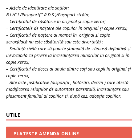
– Actele de identitate ale soţilor:
B.I./C.I./Paşaport(C.R.D.S.)/Paşaport străin;
– Certificatul de căsătorie în original şi copie xerox;
– Certificatele de naştere ale copiilor în original şi copie xerox;
– Certificatul de naştere al mamei în original şi copie
xerox(dacă nu este căsătorită sau este divorţată) ;
– Sentinţă civilă care să poarte ştampilă de rămasă definitivă şi
irevocabilă cu privire la încredinţarea minorilor în original şi în
copie xerox;
– Certificatul de deces al unuia dintre soţi sau copii în original şi
copie xerox;
– Alte acte justificative (dispoziţii , hotărâri, decizii ) care atestă
modificarea relaţiilor de autoritate parentală, încredinţare sau
plasament familial al copiilor şi, după caz, adopţia copiilor.
UTILE
PLATESTE AMENDA ONLINE