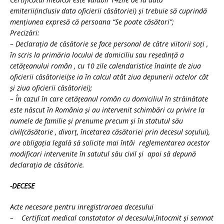
emiterii(inclusiv data oficierii căsătoriei) şi trebuie să cuprindă
menţiunea expresă că persoana “Se poate căsători”;
Precizări:
– Declaraţia de căsătorie se face personal de către viitorii soţi ,
în scris la primăria locului de domiciliu sau reşedinţă a
cetăţeanului român , cu 10 zile calendaristice înainte de ziua
oficierii căsătoriei(se ia în calcul atât ziua depunerii actelor cât
şi ziua oficierii căsătoriei);
– În cazul în care cetăţeanul român cu domiciliul în străinătate
este născut în România şi au intervenit schimbări cu privire la
numele de familie şi prenume precum şi în statutul său
civil(căsătorie , divorţ, încetarea căsătoriei prin decesul soţului),
are obligaţia legală să solicite mai întâi reglementarea acestor
modificari intervenite în satutul său civil şi apoi să depună
declaraţia de căsătorie.
-DECESE
Acte necesare pentru inregistraraea decesului
– Certificat medical constatator al decesului,întocmit şi semnat