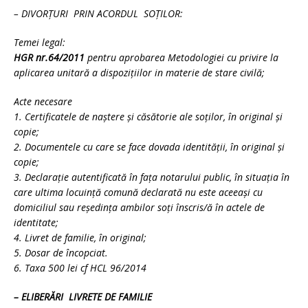
– DIVORŢURI PRIN ACORDUL SOŢILOR:
Temei legal:
HGR nr.64/2011
pentru aprobarea Metodologiei cu privire la
aplicarea unitară a dispoziţiilor in materie de stare civilă;
Acte necesare
1. Certificatele de naştere şi căsătorie ale soţilor, în original şi
copie;
2. Documentele cu care se face dovada identităţii, în original şi
copie;
3. Declaraţie autentificată în faţa notarului public, în situaţia în
care ultima locuinţă comună declarată nu este aceeaşi cu
domiciliul sau reşedinţa ambilor soţi înscris/ă în actele de
identitate;
4. Livret de familie, în original;
5. Dosar de încopciat.
6. Taxa 500 lei cf HCL 96/2014
– ELIBERĂRI LIVRETE DE FAMILIE