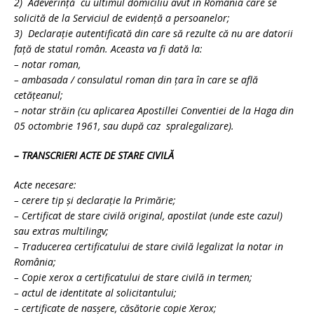
2) Adeverinţă cu ultimul domiciliu avut în România care se
solicită de la Serviciul de evidenţă a persoanelor;
3) Declaraţie autentificată din care să rezulte că nu are datorii
faţă de statul român. Aceasta va fi dată la:
– notar roman,
– ambasada / consulatul roman din ţara în care se află
cetăţeanul;
– notar străin (cu aplicarea Apostillei Conventiei de la Haga din
05 octombrie 1961, sau după caz spralegalizare).
– TRANSCRIERI ACTE DE STARE CIVILĂ
Acte necesare:
– cerere tip şi declaraţie la Primărie;
– Certificat de stare civilă original, apostilat (unde este cazul)
sau extras multilingv;
– Traducerea certificatului de stare civilă legalizat la notar in
România;
– Copie xerox a certificatului de stare civilă in termen;
– actul de identitate al solicitantului;
– certificate de nasşere, căsătorie copie Xerox;