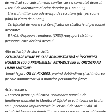
de medicul sau cadrul mediu sanitar care a constatat decesul;
– Actul de indentitate al celui decedat (B.I. sau C.I.);
– Livretul militar sau adeverinţa de recrutare (ptr. persoane
până la vîrsta de 60 ani);
– Certificatul de naştere şi Certificatul de căsătorie al persoanei
decedate;
– B.I./C.I. /Paşaport românesc (CRDS) /paşaport străin a
persoanei care declară decesul.
Alte activităţi de stare civilă:
-SCHIMBARE NUME PE CALE ADMINISTRATIVĂ si ÎNSCRIEREA
NUMELUI sau a PRENUMELUI RETRADUS sau cu ORTOGRAFIA
LIMBII MATERNE:
-temei legal :
OG nr.41/2003
, privind dobândirea şi schimbarea
pe cale administrativă a numelor persoanelor fizice;
Acte necesare:
– Cererea pentru publicarea schimbării numelui de
familie/prenumelui în Monitorul Oficial se va întocmi de titular
sau persoana împuternicită la Serviciul de Stare Civilă al
primăriei locului de domiciliu , la care se vor ataşa următoarele