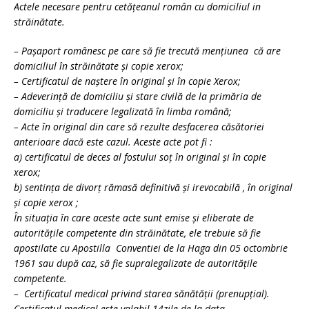
Actele necesare pentru cetăţeanul român cu domiciliul in
străinătate.
– Paşaport românesc pe care să fie trecută menţiunea că are
domiciliul în străinătate şi copie xerox;
– Certificatul de naştere în original şi în copie Xerox;
– Adeverinţă de domiciliu şi stare civilă de la primăria de
domiciliu şi traducere legalizată în limba română;
– Acte în original din care să rezulte desfacerea căsătoriei
anterioare dacă este cazul. Aceste acte pot fi :
a) certificatul de deces al fostului soţ în original şi în copie
xerox;
b) sentinţa de divorţ rămasă definitivă şi irevocabilă , în original
şi copie xerox ;
În situaţia în care aceste acte sunt emise şi eliberate de
autorităţile competente din străinătate, ele trebuie să fie
apostilate cu Apostilla Conventiei de la Haga din 05 octombrie
1961 sau după caz, să fie supralegalizate de autorităţile
competente.
– Certificatul medical privind starea sănătăţii (prenupţial).
Certificatul medical este valabil 14zile de la data