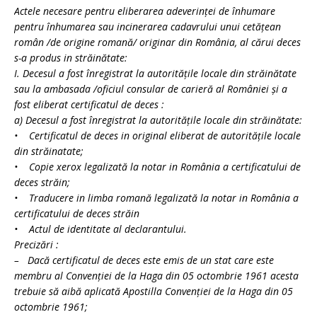
Actele necesare pentru eliberarea adeverinţei de înhumare
pentru înhumarea sau incinerarea cadavrului unui cetăţean
român /de origine romană/ originar din România, al cărui deces
s-a produs in străinătate:
I. Decesul a fost înregistrat la autorităţile locale din străinătate
sau la ambasada /oficiul consular de carieră al României şi a
fost eliberat certificatul de deces :
a) Decesul a fost înregistrat la autorităţile locale din străinătate:
• Certificatul de deces in original eliberat de autorităţile locale
din străinatate;
• Copie xerox legalizată la notar in România a certificatului de
deces străin;
• Traducere in limba romană legalizată la notar in România a
certificatului de deces străin
• Actul de identitate al declarantului.
Precizări :
– Dacă certificatul de deces este emis de un stat care este
membru al Convenţiei de la Haga din 05 octombrie 1961 acesta
trebuie să aibă aplicată Apostilla Convenţiei de la Haga din 05
octombrie 1961;