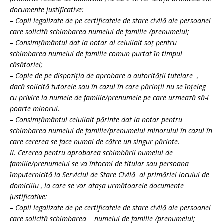
documente justificative:
– Copii legalizate de pe certificatele de stare civilă ale persoanei
care solicită schimbarea numelui de familie /prenumelui;
– Consimţământul dat la notar al celuilalt soţ pentru
schimbarea numelui de familie comun purtat în timpul
căsătoriei;
– Copie de pe dispoziţia de aprobare a autorităţii tutelare ,
dacă solicită tutorele sau în cazul în care părinţii nu se înţeleg
cu privire la numele de familie/prenumele pe care urmează să-l
poarte minorul.
– Consimţământul celuilalt părinte dat la notar pentru
schimbarea numelui de familie/prenumelui minorului în cazul în
care cererea se face numai de către un singur părinte.
II. Cererea pentru aprobarea schimbării numelui de
familie/prenumelui se va întocmi de titular sau persoana
împuternicită la Serviciul de Stare Civilă al primăriei locului de
domiciliu , la care se vor ataşa următoarele documente
justificative:
– Copii legalizate de pe certificatele de stare civilă ale persoanei
care solicită schimbarea numelui de familie /prenumelui;