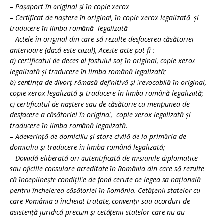
– Paşaport în original şi în copie xerox
– Certificat de naştere în original, în copie xerox legalizată şi
traducere în limba română legalizată
– Actele în original din care să rezulte desfacerea căsătoriei
anterioare (dacă este cazul), Aceste acte pot fi :
a) certificatul de deces al fostului soţ în original, copie xerox
legalizată şi traducere în limba română legalizată;
b) sentinţa de divorţ rămasă definitivă şi irevocabilă în original,
copie xerox legalizată şi traducere în limba română legalizată;
c) certificatul de naştere sau de căsătorie cu menţiunea de
desfacere a căsătoriei în original, copie xerox legalizată şi
traducere în limba română legalizată.
– Adeverinţă de domiciliu şi stare civilă de la primăria de
domiciliu şi traducere în limba română legalizată;
– Dovadă eliberată ori autentificată de misiunile diplomatice
sau oficiile consulare acreditate în România din care să rezulte
că îndeplineşte condiţiile de fond cerute de legea sa naţională
pentru încheierea căsătoriei în România. Cetăţenii statelor cu
care România a încheiat tratate, convenţii sau acorduri de
asistenţă juridică precum şi cetăţenii statelor care nu au