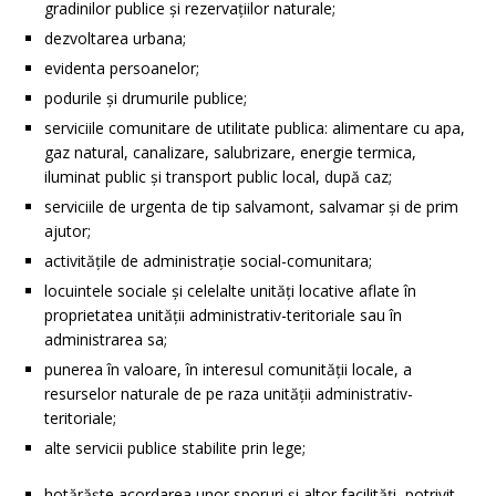
gradinilor publice şi rezervaţiilor naturale;
dezvoltarea urbana;
evidenta persoanelor;
podurile şi drumurile publice;
serviciile comunitare de utilitate publica: alimentare cu apa,
gaz natural, canalizare, salubrizare, energie termica,
iluminat public şi transport public local, după caz;
serviciile de urgenta de tip salvamont, salvamar şi de prim
ajutor;
activităţile de administraţie social-comunitara;
locuintele sociale şi celelalte unităţi locative aflate în
proprietatea unităţii administrativ-teritoriale sau în
administrarea sa;
punerea în valoare, în interesul comunităţii locale, a
resurselor naturale de pe raza unităţii administrativ-
teritoriale;
alte servicii publice stabilite prin lege;
hotărăşte acordarea unor sporuri şi altor facilităţi, potrivit