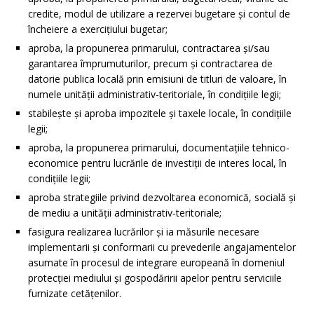
credite, modul de utilizare a rezervei bugetare şi contul de
încheiere a exerciţiului bugetar;
aproba, la propunerea primarului, contractarea şi/sau
garantarea împrumuturilor, precum şi contractarea de
datorie publica locală prin emisiuni de titluri de valoare, în
numele unităţii administrativ-teritoriale, în condiţiile legii;
stabileşte şi aproba impozitele şi taxele locale, în condiţiile
legii;
aproba, la propunerea primarului, documentaţiile tehnico-
economice pentru lucrările de investiţii de interes local, în
condiţiile legii;
aproba strategiile privind dezvoltarea economică, socială şi
de mediu a unităţii administrativ-teritoriale;
fasigura realizarea lucrărilor şi ia măsurile necesare
implementarii şi conformarii cu prevederile angajamentelor
asumate în procesul de integrare europeană în domeniul
protecţiei mediului şi gospodăririi apelor pentru serviciile
furnizate cetăţenilor.