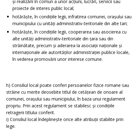
şi realizării în comun a unor acţiuni, lucrări, servicii sau
proiecte de interes public local;
hotărăşte, în condiţiile legii, infratirea comunei, oraşului sau
municipiului cu unităţi administrativ-teritoriale din alte tari;
hotărăşte, în condiţiile legii, cooperarea sau asocierea cu
alte unităţi administrativ-teritoriale din ţara sau din
străinătate, precum şi aderarea la asociaţii naţionale şi
internaţionale ale autorităţilor administraţiei publice locale,
în vederea promovării unor interese comune.
h) Consiliul local poate conferi persoanelor fizice romane sau
străine cu merite deosebite titlul de cetăţean de onoare al
comunei, oraşului sau municipiului, în baza unui regulament
propriu. Prin acest regulament se stabilesc şi condiţiile
retragerii titlului conferit.
i) Consiliul local îndeplineşte orice alte atribuţii stabilite prin
lege.