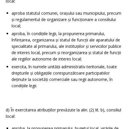
local:
aproba statutul comunei, oraşului sau municipiului, precum
şi regulamentul de organizare şi funcţionare a consiliului
local;
aproba, în condiţiile legii, la propunerea primarului,
înfiinţarea, organizarea şi statul de funcţii ale aparatului de
specialitate al primarului, ale instituţiilor şi serviciilor publice
de interes local, precum şi reorganizarea şi statul de funcţii
ale regiilor autonome de interes local;
exercita, în numele unităţii administrativ-teritoriale, toate
drepturile şi obligaţiile corespunzătoare participatiilor
deţinute la societăţi comerciale sau regii autonome, în
condiţiile legii.
d) În exercitarea atribuţiilor prevăzute la alin. (2) lit. b), consiliul
local:
aproba, la propunerea primarului, bugetul local, virările de