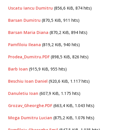
Uscatu Iancu Dumitru
(856,6 KiB, 874 hits)
Barsan Dumitru
(870,5 KiB, 911 hits)
Barsan Maria Diana
(870,2 KiB, 894 hits)
Pamfiloiu Ileana
(819,2 KiB, 940 hits)
Prodea_Dumitru.PDF
(898,5 KiB, 826 hits)
Barb Ioan
(915,9 KiB, 955 hits)
Beschiu Ioan Daniel
(920,6 KiB, 1.117 hits)
Danuletiu Ioan
(607,9 KiB, 1.175 hits)
Grozav_Gheorghe.PDF
(663,4 KiB, 1.043 hits)
Moga Dumitru Lucian
(875,2 KiB, 1.076 hits)
Pamfiloiu Gheorghe Emil
(847,5 KiB, 1.035 hits)