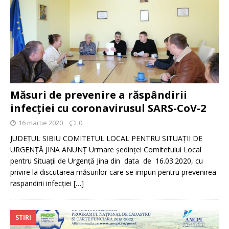
Măsuri de prevenire a răspândirii
infecției cu coronavirusul SARS-CoV-2
16 martie 2020
0
JUDEŢUL SIBIU COMITETUL LOCAL PENTRU SITUAŢII DE
URGENŢĂ JINA ANUNȚ Urmare ședinței Comitetului Local
pentru Situații de Urgență Jina din data de 16.03.2020, cu
privire la discutarea măsurilor care se impun pentru prevenirea
raspandirii infecției
[…]
STIRI